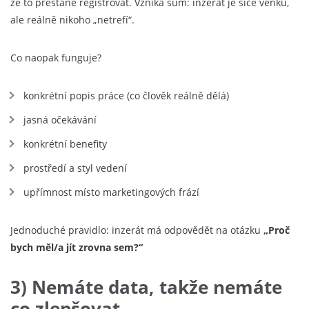
že to přestane registrovat. Vzniká šum: inzerát je sice venku,
ale reálně nikoho „netrefí“.
Co naopak funguje?
konkrétní popis práce (co člověk reálně dělá)
jasná očekávání
konkrétní benefity
prostředí a styl vedení
upřímnost místo marketingových frází
Jednoduché pravidlo: inzerát má odpovědět na otázku
„Proč
bych měl/a jít zrovna sem?“
3) Nemáte data, takže nemáte
co zlepšovat