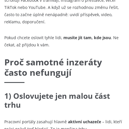
scrollují Facebook v tramvaji, Instagram o přestávce, večer
TikTok nebo YouTube. A když už se rozhodnou změnu řešit,
často to začne úplně nenápadně: uvidí příspěvek, video,
reklamu, doporučení.
Pokud chcete oslovit tyhle lidi,
musíte jít tam, kde jsou
. Ne
čekat, až přijdou k vám.
Proč samotné inzeráty
často nefungují
1) Oslovujete jen malou část
trhu
Pracovní portály zasahují hlavně
aktivní uchazeče
– lidi, kteří
práci právě teď hledají. To je menšina trhu.