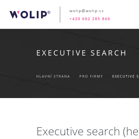
wolip@wolip.cz
+420 602 285 866
EXECUTIVE SEARCH
HLAVNÍ STRANA
/
PRO FIRMY
/
EXECUTIVE 
Executive search (h