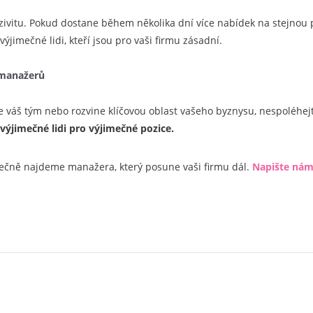
ivitu. Pokud dostane během několika dní více nabídek na stejnou po
ýjimečné lidi, kteří jsou pro vaši firmu zásadní.
 manažerů
váš tým nebo rozvine klíčovou oblast vašeho byznysu, nespoléhejte
ýjimečné lidi pro výjimečné pozice.
lečně najdeme manažera, který posune vaši firmu dál.
Napište nám