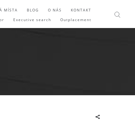
Á MÍSTA
BLOG
O NÁS
KONTAKT
or
Executive search
Outplacement