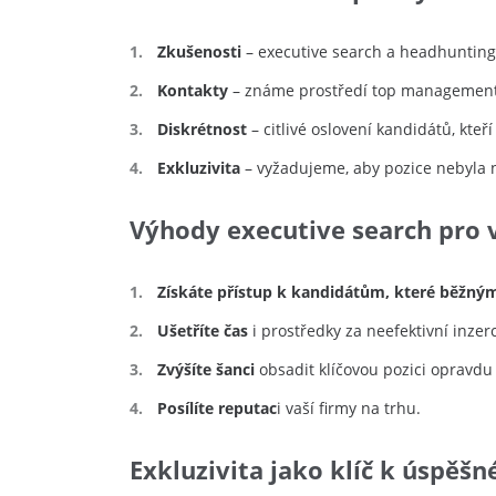
Zkušenosti
– executive search a headhunting 
Kontakty
– známe prostředí top management
Diskrétnost
– citlivé oslovení kandidátů, kteř
Exkluzivita
– vyžadujeme, aby pozice nebyla 
Výhody executive search pro 
Získáte přístup k
kandidátům, které běžným
Ušetříte čas
i prostředky za neefektivní inzerc
Zvýšíte šanci
obsadit klíčovou pozici opravd
Posílíte reputac
i vaší firmy na trhu.
Exkluzivita jako klíč k úspě