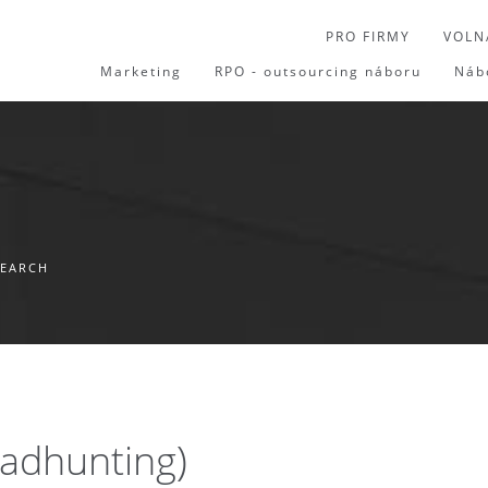
PRO FIRMY
VOLN
Marketing
RPO - outsourcing náboru
Náb
SEARCH
eadhunting)