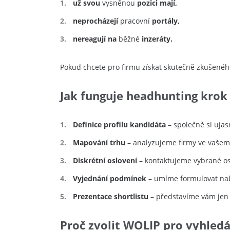
už svou
vysněnou
pozici mají,
neprocházejí
pracovní
portály,
nereagují na
běžné
inzeráty.
Pokud chcete pro firmu získat skutečně zkušeného
Jak funguje headhunting krok
Definice profilu kandidáta
– společně si uja
Mapování trhu
– analyzujeme firmy ve vašem
Diskrétní oslovení
– kontaktujeme vybrané os
Vyjednání podmínek
– umíme formulovat nabí
Prezentace shortlistu
– představíme vám jen 
Proč zvolit WOLIP pro vyhled