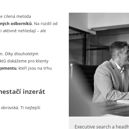
 je cílená metoda
aných odborníků
. Na rozdíl od
i aktivně nehledají – ale
n. Díky dlouholetým
aktů dokážeme pro klienty
agementu
, kteří jsou na trhu
nestačí inzerát
obrovská. Ti nejlepší
Executive search a headh