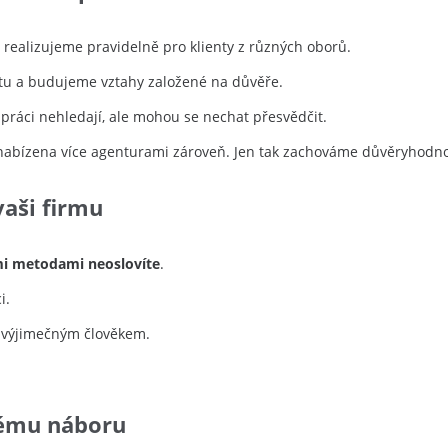
realizujeme pravidelně pro klienty z různých oborů.
u a budujeme vztahy založené na důvěře.
í práci nehledají, ale mohou se nechat přesvědčit.
nabízena více agenturami zároveň. Jen tak zachováme důvěryhodno
vaši firmu
i metodami neoslovíte
.
i.
u výjimečným člověkem.
šnému náboru