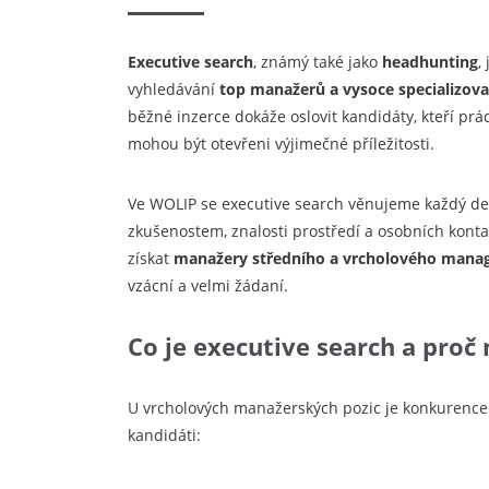
Executive
search
, známý také jako
headhunting
,
vyhledávání
top manažerů a vysoce specializov
běžné inzerce dokáže oslovit kandidáty, kteří prác
mohou být otevřeni výjimečné příležitosti.
Ve WOLIP se executive search věnujeme každý de
zkušenostem, znalosti prostředí a osobních kont
získat
manažery středního a vrcholového man
vzácní a velmi žádaní.
Co je executive search a proč 
U vrcholových manažerských pozic je konkurence 
kandidáti: