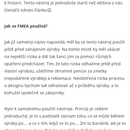
k historii. Tento nástroj je jednoduše starší než většina z nás,
čtenářů tohoto článku😉.
Jak se FMEA používá?
Jak již samotný název napovídá, měl by se tento nástroj použít
ještě před zahájením výroby. Na tomto místě by měl ukázat
na největší rizika a dát tak šanci jim za pomoci různých
opatření předcházet. Tím, že tato rizika odhalíme ještě před
vlastní výrobou, ušetříme ohromné peníze za zmetky
(nepodařené výrobky) a reklamace. Neošetřená rizika procesu
a designu bychom tak odhalovali až v průběhu výroby, a to
bohužel společně se zákazníky.
Nyní k samotnému použití nástroje. Princip je celkem
jednoduchý. Je to v podstatě záznam toho, co se může během
výroby po…. a co s tím, když se to po…. Zní to banálně, ale je to