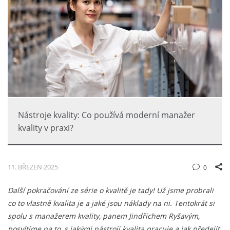
Nástroje kvality: Co používá moderní manažer
kvality v praxi?
11. BŘEZEN 2025
0
Další pokračování ze série o kvalitě je tady! Už jsme probrali
co to vlastně kvalita je a jaké jsou náklady na ni. Tentokrát si
spolu s manažerem kvality, panem Jindřichem Ryšavým,
posvítíme na to, s jakými nástroji kvalita pracuje a jak předejít