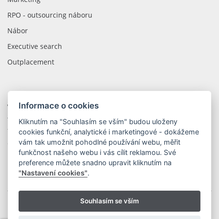
RPO - outsourcing náboru
Nábor
Executive search
Outplacement
Informace o cookies
WOLIP CZECH REPUBLIC
tř. Kosmonautů 1288/1
Kliknutím na "Souhlasím se vším" budou uloženy
779 00 Olomouc
cookies funkční, analytické i marketingové - dokážeme
vám tak umožnit pohodlné používání webu, měřit
Česká Republika
funkčnost našeho webu i vás cílit reklamou. Své
preference můžete snadno upravit kliknutím na
"Nastavení cookies"
.
Souhlasím se vším
Copyright © 2026 WOLIP s.r.o.
|
Ochrana osobních údajů