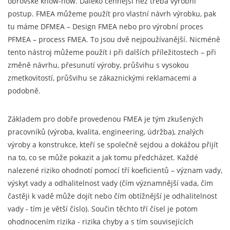
obrovské know-how. Daleko cennější než třeba výrobní
postup. FMEA můžeme použít pro vlastní návrh výrobku, pak
tu máme DFMEA – Design FMEA nebo pro výrobní proces
PFMEA – process FMEA. To jsou dvě nejpoužívanější. Nicméně
tento nástroj můžeme použít i při dalších příležitostech – při
změně návrhu, přesunutí výroby, průšvihu s vysokou
zmetkovitostí, průšvihu se zákaznickými reklamacemi a
podobně.
Základem pro dobře provedenou FMEA je tým zkušených
pracovníků (výroba, kvalita, engineering, údržba), znalých
výroby a konstrukce, kteří se společně sejdou a dokážou přijít
na to, co se může pokazit a jak tomu předcházet. Každé
nalezené riziko ohodnotí pomocí tří koeficientů – význam vady,
výskyt vady a odhalitelnost vady (čím významnější vada, čím
častěji k vadě může dojít nebo čím obtížnější je odhalitelnost
vady - tím je větší číslo). Součin těchto tří čísel je potom
ohodnocením rizika - rizika chyby a s tím souvisejících