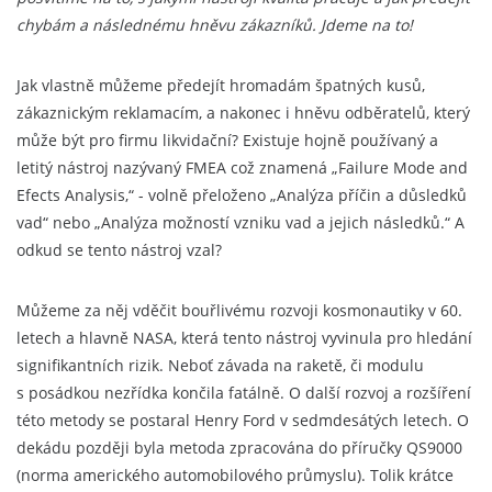
chybám a následnému hněvu zákazníků. Jdeme na to!
Jak vlastně můžeme předejít hromadám špatných kusů,
zákaznickým reklamacím, a nakonec i hněvu odběratelů, který
může být pro firmu likvidační? Existuje hojně používaný a
letitý nástroj nazývaný FMEA což znamená „Failure Mode and
Efects Analysis,“ - volně přeloženo „Analýza příčin a důsledků
vad“ nebo „Analýza možností vzniku vad a jejich následků.“ A
odkud se tento nástroj vzal?
Můžeme za něj vděčit bouřlivému rozvoji kosmonautiky v 60.
letech a hlavně NASA, která tento nástroj vyvinula pro hledání
signifikantních rizik. Neboť závada na raketě, či modulu
s posádkou nezřídka končila fatálně. O další rozvoj a rozšíření
této metody se postaral Henry Ford v sedmdesátých letech. O
dekádu později byla metoda zpracována do příručky QS9000
(norma amerického automobilového průmyslu). Tolik krátce