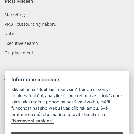
PRO FIRMY
Marketing
RPO - outsourcing náboru
Nábor
Executive search
Outplacement
Informace o cookies
WOLIP CZECH REPUBLIC
tř. Kosmonautů 1288/1
Kliknutím na "Souhlasím se vším" budou uloženy
779 00 Olomouc
cookies funkční, analytické i marketingové - dokážeme
vám tak umožnit pohodlné používání webu, měřit
Česká Republika
funkčnost našeho webu i vás cílit reklamou. Své
preference můžete snadno upravit kliknutím na
"Nastavení cookies"
.