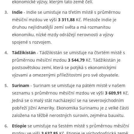
ekonomické výzvy, kterým tato země čelí.
Indie
- Indie se umisťuje na třetím místě s průměrnou
měsíční mzdou ve výši
3 311,88
Kč. Přestože Indie je
druhou nejlidnatější zemí světa a má rozmanitou
ekonomiku, nízké mzdy odrážejí nerovnosti a výzvy
spojené s rozvojem.
Tádžikistán
- Tádžikistán se umisťuje na čtvrtém místě s
průměrnou měsíční mzdou
3 544,79
Kč. Tádžikistán je
postsovětskou zemí, která se potýká s ekonomickými
výzvami a omezenými příležitostmi pro své obyvatele.
Surinam
- Surinam se umisťuje na pátém místě v našem
seznamu s průměrnou měsíční mzdou ve výši
3 609,91
Kč.
Jedná se o malý stát nacházející se na severovýchodním
pobřeží Jižní Ameriky. Ekonomika Surinamu je z velké části
založena na těžbě nerostných surovin, zejména bauxitu.
Etiopie
se umisťuje na šestém místě s průměrnou měsíční
mzdou ve výši
3 637,85
Kč. Etiopie je východoafrická země