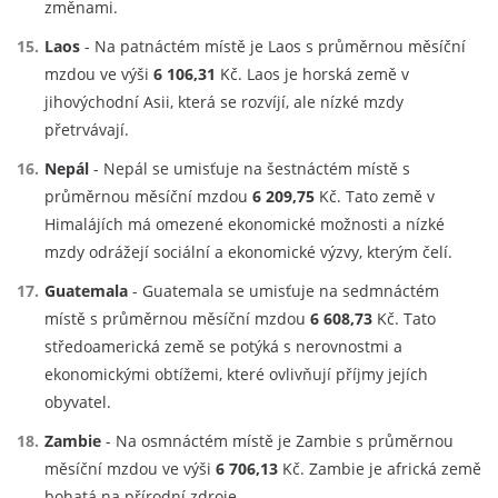
změnami.
Laos
- Na patnáctém místě je Laos s průměrnou měsíční
mzdou ve výši
6 106,31
Kč. Laos je horská země v
jihovýchodní Asii, která se rozvíjí, ale nízké mzdy
přetrvávají.
Nepál
- Nepál se umisťuje na šestnáctém místě s
průměrnou měsíční mzdou
6 209,75
Kč. Tato země v
Himalájích má omezené ekonomické možnosti a nízké
mzdy odrážejí sociální a ekonomické výzvy, kterým čelí.
Guatemala
- Guatemala se umisťuje na sedmnáctém
místě s průměrnou měsíční mzdou
6 608,73
Kč. Tato
středoamerická země se potýká s nerovnostmi a
ekonomickými obtížemi, které ovlivňují příjmy jejích
obyvatel.
Zambie
- Na osmnáctém místě je Zambie s průměrnou
měsíční mzdou ve výši
6 706,13
Kč. Zambie je africká země
bohatá na přírodní zdroje.