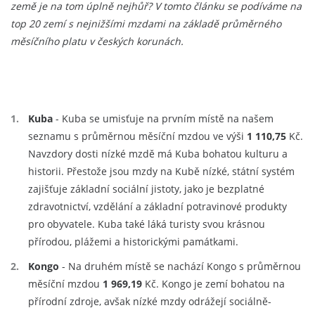
země je na tom úplně nejhůř? V tomto článku se podíváme na
top 20 zemí s nejnižšími mzdami na základě průměrného
měsíčního platu v českých korunách.
Kuba
- Kuba se umisťuje na prvním místě na našem
seznamu s průměrnou měsíční mzdou ve výši
1 110,75
Kč.
Navzdory dosti nízké mzdě má Kuba bohatou kulturu a
historii. Přestože jsou mzdy na Kubě nízké, státní systém
zajišťuje základní sociální jistoty, jako je bezplatné
zdravotnictví, vzdělání a základní potravinové produkty
pro obyvatele. Kuba také láká turisty svou krásnou
přírodou, plážemi a historickými památkami.
Kongo
- Na druhém místě se nachází Kongo s průměrnou
měsíční mzdou
1 969,19
Kč. Kongo je zemí bohatou na
přírodní zdroje, avšak nízké mzdy odrážejí sociálně-