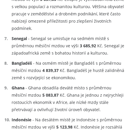
s velkou populací a rozmanitou kulturou. Většina obyvatel
pracuje v zemědělství a drobném podnikání, které často
nabízejí omezené příležitosti pro zlepšení životních
podmínek.
Senegal
- Senegal se umisťuje na sedmém místě s
průměrnou měsíční mzdou ve výši
3 685,92
Kč. Senegal je
západoafrická země s bohatou historií a kulturou.
Bangladéš
- Na osmém místě je Bangladéš s průměrnou
měsíční mzdou
4 839,37
Kč. Bangladéš je hustě zalidněná
země s rozvíjející se ekonomikou.
Ghana
- Ghana obsadila deváté místo s průměrnou
měsíční mzdou
5 083,87
Kč. Ghana je jednou z nejrychleji
rostoucích ekonomik v Africe, ale nízké mzdy stále
přetrvávají a ovlivňují životní úroveň obyvatel.
Indonésie
- Na desátém místě je Indonésie s průměrnou
měsíční mzdou ve výši
5 123,98
Kč. Indonésie je rozsáhlá