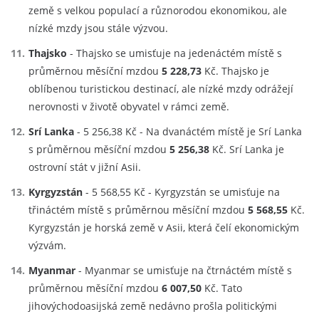
země s velkou populací a různorodou ekonomikou, ale
nízké mzdy jsou stále výzvou.
Thajsko
- Thajsko se umisťuje na jedenáctém místě s
průměrnou měsíční mzdou
5 228,73
Kč. Thajsko je
oblíbenou turistickou destinací, ale nízké mzdy odrážejí
nerovnosti v životě obyvatel v rámci země.
Srí Lanka
- 5 256,38 Kč - Na dvanáctém místě je Srí Lanka
s průměrnou měsíční mzdou
5 256,38
Kč. Srí Lanka je
ostrovní stát v jižní Asii.
Kyrgyzstán
- 5 568,55 Kč - Kyrgyzstán se umisťuje na
třináctém místě s průměrnou měsíční mzdou
5 568,55
Kč.
Kyrgyzstán je horská země v Asii, která čelí ekonomickým
výzvám.
Myanmar
- Myanmar se umisťuje na čtrnáctém místě s
průměrnou měsíční mzdou
6 007,50
Kč. Tato
jihovýchodoasijská země nedávno prošla politickými