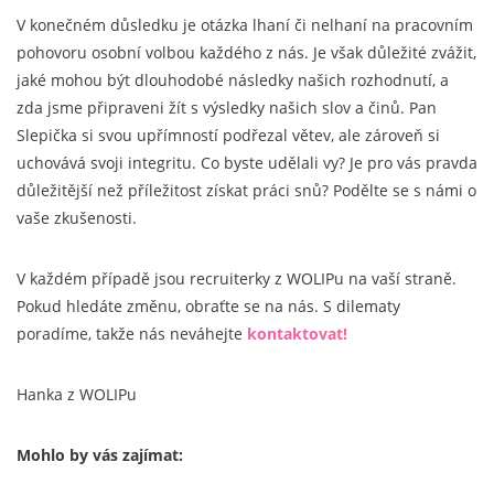
V konečném důsledku je otázka lhaní či nelhaní na pracovním
pohovoru osobní volbou každého z nás. Je však důležité zvážit,
jaké mohou být dlouhodobé následky našich rozhodnutí, a
zda jsme připraveni žít s výsledky našich slov a činů. Pan
Slepička si svou upřímností podřezal větev, ale zároveň si
uchovává svoji integritu. Co byste udělali vy? Je pro vás pravda
důležitější než příležitost získat práci snů? Podělte se s námi o
vaše zkušenosti.
V každém případě jsou recruiterky z WOLIPu na vaší straně.
Pokud hledáte změnu, obraťte se na nás. S dilematy
poradíme, takže nás neváhejte
kontaktovat!
Hanka z WOLIPu
Mohlo by vás zajímat: