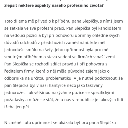
zlepšit některé aspekty našeho profesního života?
Toto dilema mě přivedlo k příběhu pana Slepičky, s nímž jsem
se setkala ve své profesní praxi. Pan Slepička byl kandidátem
na vedoucí pozici a byl při pohovoru upřímný ohledně svých
důvodů odchodů z předchozích zaměstnání, kde měl
jednoduše smůlu na šéfy. Jeho upřímnost byla pro mě
smutným příběhem o stavu vedení ve firmách v naší zemi.
Pan Slepička se rozhodl sdílet pravdu i při pohovoru s
ředitelem firmy, která o něj měla původně zájem jako o
odborníka na určitou problematiku. A je nutné podotknout, že
pan Slepička byl v naší hantýrce něco jako takzvaný
jednorožec, tak většinou nazýváme pozice se specifickými
požadavky a může se stát, že u nás v republice je takových lidí
třeba jen pět.
Nicméně, tato upřímnost se ukázala být pro pana Slepičku