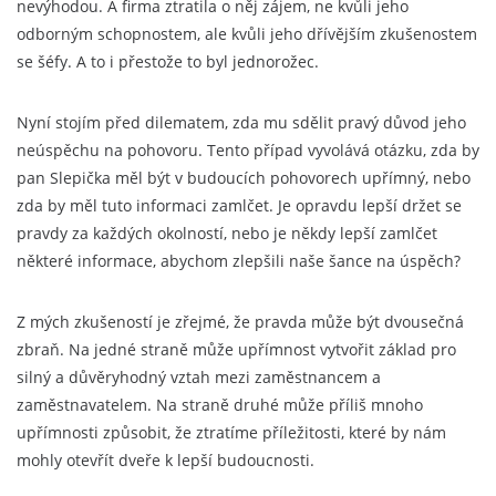
nevýhodou. A firma ztratila o něj zájem, ne kvůli jeho
odborným schopnostem, ale kvůli jeho dřívějším zkušenostem
se šéfy. A to i přestože to byl jednorožec.
Nyní stojím před dilematem, zda mu sdělit pravý důvod jeho
neúspěchu na pohovoru. Tento případ vyvolává otázku, zda by
pan Slepička měl být v budoucích pohovorech upřímný, nebo
zda by měl tuto informaci zamlčet. Je opravdu lepší držet se
pravdy za každých okolností, nebo je někdy lepší zamlčet
některé informace, abychom zlepšili naše šance na úspěch?
Z mých zkušeností je zřejmé, že pravda může být dvousečná
zbraň. Na jedné straně může upřímnost vytvořit základ pro
silný a důvěryhodný vztah mezi zaměstnancem a
zaměstnavatelem. Na straně druhé může příliš mnoho
upřímnosti způsobit, že ztratíme příležitosti, které by nám
mohly otevřít dveře k lepší budoucnosti.