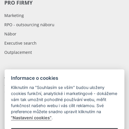
PRO FIRMY
Marketing
RPO - outsourcing náboru
Nábor
Executive search
Outplacement
Informace o cookies
WOLIP CZECH REPUBLIC
tř. Kosmonautů 1288/1
Kliknutím na "Souhlasím se vším" budou uloženy
779 00 Olomouc
cookies funkční, analytické i marketingové - dokážeme
vám tak umožnit pohodlné používání webu, měřit
Česká Republika
funkčnost našeho webu i vás cílit reklamou. Své
preference můžete snadno upravit kliknutím na
"Nastavení cookies"
.