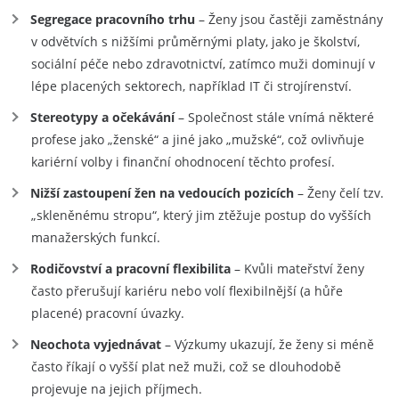
Segregace pracovního trhu
– Ženy jsou častěji zaměstnány
v odvětvích s nižšími průměrnými platy, jako je školství,
sociální péče nebo zdravotnictví, zatímco muži dominují v
lépe placených sektorech, například IT či strojírenství.
Stereotypy a očekávání
– Společnost stále vnímá některé
profese jako „ženské“ a jiné jako „mužské“, což ovlivňuje
kariérní volby i finanční ohodnocení těchto profesí.
Nižší zastoupení žen na vedoucích pozicích
– Ženy čelí tzv.
„skleněnému stropu“, který jim ztěžuje postup do vyšších
manažerských funkcí.
Rodičovství a pracovní flexibilita
– Kvůli mateřství ženy
často přerušují kariéru nebo volí flexibilnější (a hůře
placené) pracovní úvazky.
Neochota vyjednávat
– Výzkumy ukazují, že ženy si méně
často říkají o vyšší plat než muži, což se dlouhodobě
projevuje na jejich příjmech.