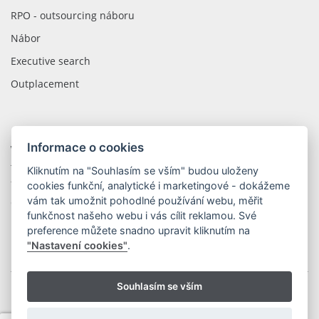
RPO - outsourcing náboru
Nábor
Executive search
Outplacement
Informace o cookies
WOLIP CZECH REPUBLIC
tř. Kosmonautů 1288/1
Kliknutím na "Souhlasím se vším" budou uloženy
779 00 Olomouc
cookies funkční, analytické i marketingové - dokážeme
vám tak umožnit pohodlné používání webu, měřit
Česká Republika
funkčnost našeho webu i vás cílit reklamou. Své
preference můžete snadno upravit kliknutím na
"Nastavení cookies"
.
Souhlasím se vším
Copyright © 2026 WOLIP s.r.o.
|
Ochrana osobních údajů