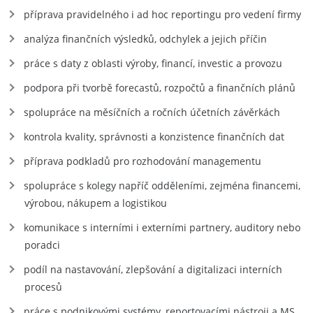
příprava pravidelného i ad hoc reportingu pro vedení firmy
analýza finančních výsledků, odchylek a jejich příčin
práce s daty z oblasti výroby, financí, investic a provozu
podpora při tvorbě forecastů, rozpočtů a finančních plánů
spolupráce na měsíčních a ročních účetních závěrkách
kontrola kvality, správnosti a konzistence finančních dat
příprava podkladů pro rozhodování managementu
spolupráce s kolegy napříč odděleními, zejména financemi,
výrobou, nákupem a logistikou
komunikace s interními i externími partnery, auditory nebo
poradci
podíl na nastavování, zlepšování a digitalizaci interních
procesů
práce s podnikovými systémy, reportovacími nástroji a MS