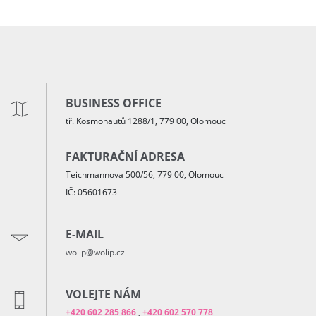
BUSINESS OFFICE
tř. Kosmonautů 1288/1, 779 00, Olomouc
FAKTURAČNÍ ADRESA
Teichmannova 500/56, 779 00, Olomouc
IČ: 05601673
E-MAIL
wolip@wolip.cz
VOLEJTE NÁM
+420 602 285 866
,
+420 602 570 778