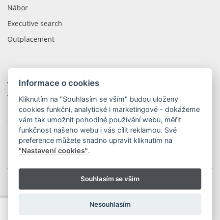
Nábor
Executive search
Outplacement
Informace o cookies
WOLIP CZECH REPUBLIC
tř. Kosmonautů 1288/1
Kliknutím na "Souhlasím se vším" budou uloženy
779 00 Olomouc
cookies funkční, analytické i marketingové - dokážeme
vám tak umožnit pohodlné používání webu, měřit
Česká Republika
funkčnost našeho webu i vás cílit reklamou. Své
preference můžete snadno upravit kliknutím na
"Nastavení cookies"
.
Souhlasím se vším
Copyright © 2026 WOLIP s.r.o.
|
Ochrana osobních údajů
Vytvořil OLC Webdesign
Nesouhlasím