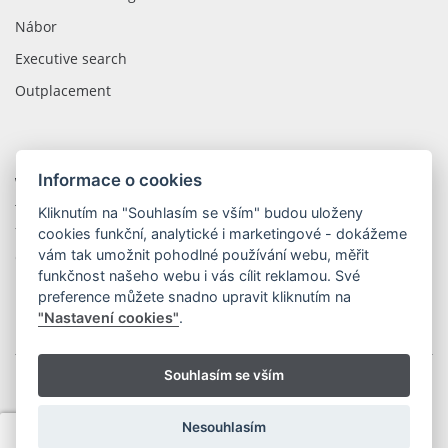
Nábor
Executive search
Outplacement
Informace o cookies
WOLIP CZECH REPUBLIC
tř. Kosmonautů 1288/1
Kliknutím na "Souhlasím se vším" budou uloženy
779 00 Olomouc
cookies funkční, analytické i marketingové - dokážeme
vám tak umožnit pohodlné používání webu, měřit
Česká Republika
funkčnost našeho webu i vás cílit reklamou. Své
preference můžete snadno upravit kliknutím na
"Nastavení cookies"
.
Souhlasím se vším
Copyright © 2026 WOLIP s.r.o.
|
Ochrana osobních údajů
Vytvořil OLC Webdesign
Nesouhlasím