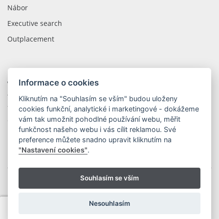
Nábor
Executive search
Outplacement
Informace o cookies
WOLIP CZECH REPUBLIC
tř. Kosmonautů 1288/1
Kliknutím na "Souhlasím se vším" budou uloženy
779 00 Olomouc
cookies funkční, analytické i marketingové - dokážeme
vám tak umožnit pohodlné používání webu, měřit
Česká Republika
funkčnost našeho webu i vás cílit reklamou. Své
preference můžete snadno upravit kliknutím na
"Nastavení cookies"
.
Souhlasím se vším
Copyright © 2026 WOLIP s.r.o.
|
Ochrana osobních údajů
Vytvořil OLC Webdesign
Nesouhlasím