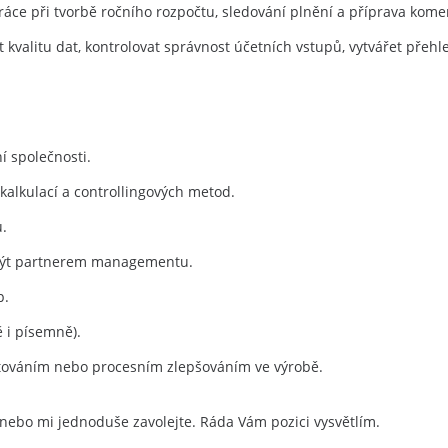
ráce při tvorbě ročního rozpočtu, sledování plnění a příprava kome
t kvalitu dat, kontrolovat správnost účetních vstupů, vytvářet přeh
í společnosti.
kalkulací a controllingových metod.
ů.
být partnerem managementu.
p.
ě i písemně).
továním nebo procesním zlepšováním ve výrobě.
, nebo mi jednoduše zavolejte. Ráda Vám pozici vysvětlím.