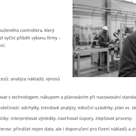
ušeného controllera, který
l vyčíst příběh výkonu firmy –
ní.
ocesů: analýza nákladů, výnosů
acovat s technologem, nákupem a plánováním při nastavování standa
olečnosti: odchylky, trendové analýzy, měsíční uzávěrky, plán vs. s
tiky: interpretovat výsledky, navrhovat úspory, zlepšovat procesy.
ovi: přinášet nejen data, ale i doporučení pro řízení nákladů a zi