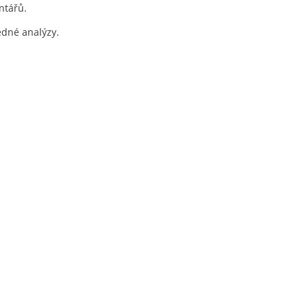
ntářů.
ledné analýzy.