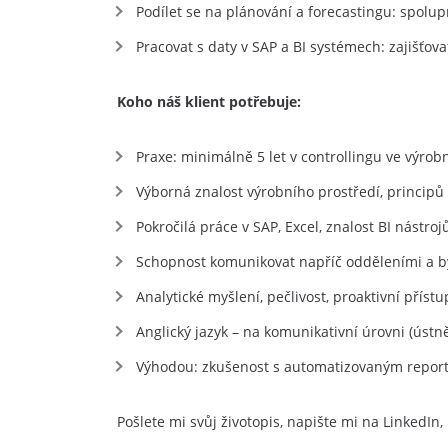
Podílet se na plánování a forecastingu: spolup
Pracovat s daty v SAP a BI systémech: zajišťova
Koho náš klient potřebuje:
Praxe: minimálně 5 let v controllingu ve výrobn
Výborná znalost výrobního prostředí, principů 
Pokročilá práce v SAP, Excel, znalost BI nástroj
Schopnost komunikovat napříč odděleními a 
Analytické myšlení, pečlivost, proaktivní přístu
Anglický jazyk – na komunikativní úrovni (ústn
Výhodou: zkušenost s automatizovaným repor
Pošlete mi svůj životopis, napište mi na LinkedIn