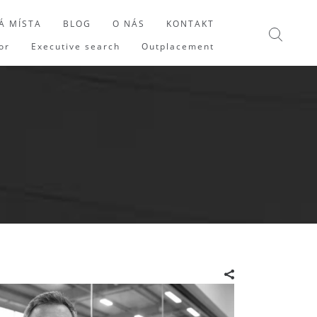
Á MÍSTA
BLOG
O NÁS
KONTAKT
or
Executive search
Outplacement