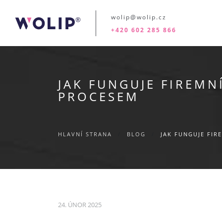
wolip@wolip.cz
+420 602 285 866
JAK FUNGUJE FIREM
PROCESEM
HLAVNÍ STRANA
/
BLOG
/
JAK FUNGUJE FI
24. ÚNOR 2025