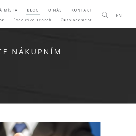
Á MÍSTA
BLOG
O NÁS
KONTAKT
EN
or
Executive search
Outplacement
CE NÁKUPNÍM