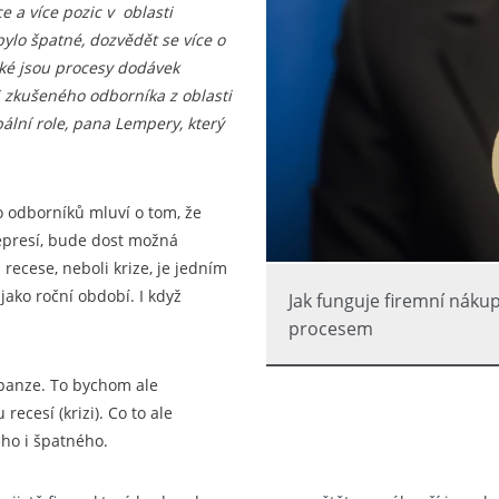
e a více pozic v oblasti
bylo špatné, dozvědět se více o
aké jsou procesy dodávek
i zkušeného odborníka z oblasti
lní role, pana Lempery, který
odborníků mluví o tom, že
depresí, bude dost možná
i recese, neboli krize, je jedním
jako roční období. I když
Jak funguje firemní nák
procesem
expanze. To bychom ale
ecesí (krizi). Co to ale
ho i špatného.