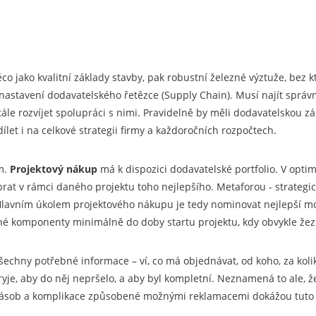
co jako kvalitní základy stavby, pak robustní železné výztuže, bez 
 nastavení dodavatelského řetězce (Supply Chain). Musí najít sprá
e rozvíjet spolupráci s nimi. Pravidelně by měli dodavatelskou zák
ílet i na celkové strategii firmy a každoročních rozpočtech.
m.
Projektový nákup
má k dispozici dodavatelské portfolio. V opti
brat v rámci daného projektu toho nejlepšího. Metaforou - strategi
 Hlavním úkolem projektového nákupu je tedy nominovat nejlepší m
né komponenty minimálně do doby startu projektu, kdy obvykle žezl
 všechny potřebné informace – ví, co má objednávat, od koho, za ko
yje, aby do něj nepršelo, a aby byl kompletní. Neznamená to ale, že
zásob a komplikace způsobené možnými reklamacemi dokážou tuto p