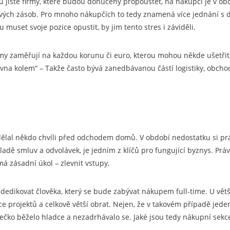
stě firmy, které budou donuceny propouštět, na nákupčí je v obdob
vých zásob. Pro mnoho nákupčích to tedy znamená více jednání s do
 muset svoje pozice opustit, by jim tento stres i záviděli.
irmy zaměřují na každou korunu či euro, kterou mohou někde ušetřit,
ovna kolem“ – Takže často bývá zanedbávanou částí logistiky, obcho
lal někdo chvíli před odchodem domů. V období nedostatku si práv
ladě smluv a odvolávek, je jedním z klíčů pro fungující byznys. Prá
á zásadní úkol – zlevnit vstupy.
edikovat člověka, který se bude zabývat nákupem full-time. U větší
e projektů a celkově větší obrat. Nejen, že v takovém případě jeden
olečko běželo hladce a nezadrhávalo se. Jaké jsou tedy nákupní sek