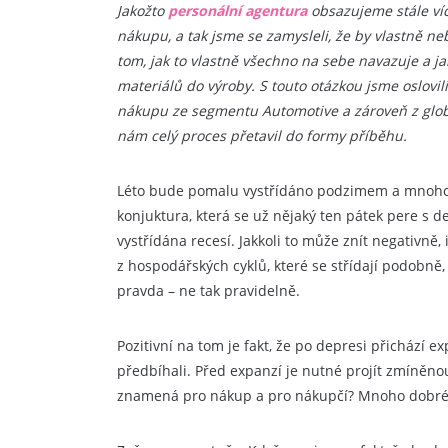
Jakožto
personální agentura
obsazujeme stále víc
nákupu, a tak jsme se zamysleli, že by vlastně ne
tom, jak to vlastně všechno na sebe navazuje a j
materiálů do výroby. S touto otázkou jsme oslovil
nákupu ze segmentu Automotive a zároveň z globá
nám celý proces přetavil do formy příběhu.
Léto bude pomalu vystřídáno podzimem a mnoho 
konjuktura, která se už nějaký ten pátek pere s 
vystřídána recesí. Jakkoli to může znít negativně, 
z hospodářských cyklů, které se střídají podobně, 
pravda – ne tak pravidelně.
Pozitivní na tom je fakt, že po depresi přichází 
předbíhali. Před expanzí je nutné projít zmíněnou r
znamená pro nákup a pro nákupčí? Mnoho dobré