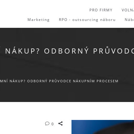
PRO FIRMY
VOLN
Marketing
RPO - outsourcing náboru
Náb
NÍ NÁKUP? ODBORNÝ PRŮVOD
REMNÍ NÁKUP? ODBORNÝ PRŮVODCE NÁKUPNÍM PROCESEM
0