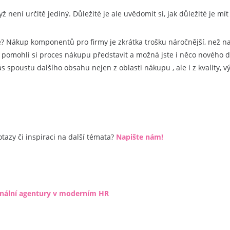
dyž není určitě jediný. Důležité je ale uvědomit si, jak důležité je 
e? Nákup komponentů pro firmy je zkrátka trošku náročnější, než na
pomohli si proces nákupu představit a možná jste i něco nového d
spoustu dalšího obsahu nejen z oblasti nákupu , ale i z kvality, výr
azy či inspiraci na další témata?
Napište nám!
onální agentury v moderním HR