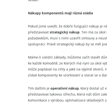
Nákupy komponentů mají různá stádia
Pokud jsme uvedli, že dobře fungující nákup je ně
představovat
strategický nákup
. Ten má za úkol
požadavkům, musí s nimi uzavřít smlouvy a neustál
spolupráci. Právě strategický nákup by se měl pod
Máme-li solidní základy, můžeme začít stavět dů
ke každé komoditě, ze kterých má nyní za úkol vy
může poptávat na cihly a jaké na výplně otvorů.
získat komponenty ke vzorkování a starat se o da
Tím dalším je
operativní nákup
, který dostal už
představovat takovou střechu, která náš dům zakr
komunikace s výrobou, optimalizace skladových 