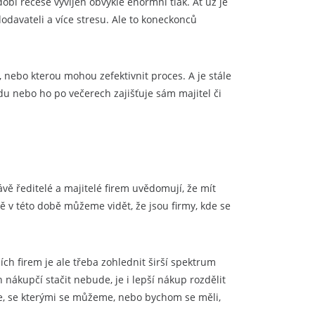
í recese vyvíjen obvykle enormní tlak. Ať už je
davateli a více stresu. Ale to koneckonců
 nebo kterou mohou zefektivnit proces. A je stále
du nebo ho po večerech zajišťuje sám majitel či
ě ředitelé a majitelé firem uvědomují, že mít
vě v této době můžeme vidět, že jsou firmy, kde se
ch firem je ale třeba zohlednit širší spektrum
 nákupčí stačit nebude, je i lepší nákup rozdělit
ce, se kterými se můžeme, nebo bychom se měli,