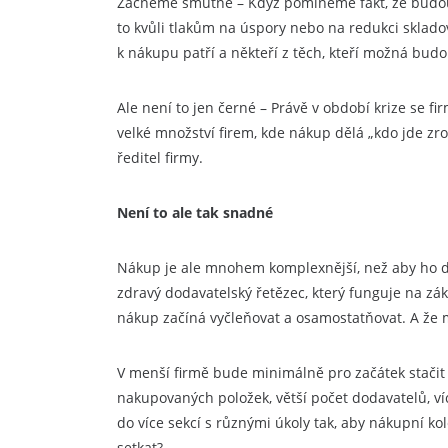
Začneme smutně – Když pomineme fakt, že budou ji
to kvůli tlakům na úspory nebo na redukci sklado
k nákupu patří a někteří z těch, kteří možná budou
Ale není to jen černé – Právě v období krize se f
velké množství firem, kde nákup dělá „kdo jde zr
ředitel firmy.
Není to ale tak snadné
Nákup je ale mnohem komplexnější, než aby ho dě
zdravý dodavatelský řetězec, který funguje na zák
nákup začíná vyčleňovat a osamostatňovat. A že m
V menší firmě bude minimálně pro začátek stačit d
nakupovaných položek, větší počet dodavatelů, víc
do více sekcí s různými úkoly tak, aby nákupní k
setkat?