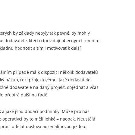
kterých by základy nebyly tak pevné, by mohly
vné dodavatele, kteří odpovídají obecným firemním
ladnu hodnotit a tím i motivovat k další
málním případě má k dispozici několik dodavatelů
cký nákup, řekl projektovému, jaké dodavatele
ožné dodavatele na daný projekt, objednat a včas
o přebírá další na řadě.
lik a jaké jsou dodací podmínky. Může pro nás
 operativci by to měli lehké – naopak. Neustálá
ráci udělat doslova adrenalinovou jízdou.