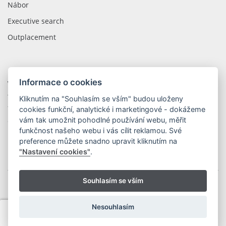
Nábor
Executive search
Outplacement
Informace o cookies
WOLIP CZECH REPUBLIC
tř. Kosmonautů 1288/1
Kliknutím na "Souhlasím se vším" budou uloženy
779 00 Olomouc
cookies funkční, analytické i marketingové - dokážeme
vám tak umožnit pohodlné používání webu, měřit
Česká Republika
funkčnost našeho webu i vás cílit reklamou. Své
preference můžete snadno upravit kliknutím na
"Nastavení cookies"
.
Souhlasím se vším
Copyright © 2026 WOLIP s.r.o.
|
Ochrana osobních údajů
Vytvořil OLC Webdesign
Nesouhlasím