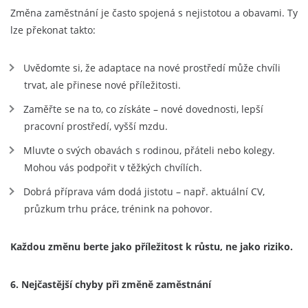
Změna zaměstnání je často spojená s nejistotou a obavami. Ty
lze překonat takto:
Uvědomte si, že adaptace na nové prostředí může chvíli
trvat, ale přinese nové příležitosti.
Zaměřte se na to, co získáte – nové dovednosti, lepší
pracovní prostředí, vyšší mzdu.
Mluvte o svých obavách s rodinou, přáteli nebo kolegy.
Mohou vás podpořit v těžkých chvílích.
Dobrá příprava vám dodá jistotu – např. aktuální CV,
průzkum trhu práce, trénink na pohovor.
Každou změnu berte jako příležitost k růstu, ne jako riziko.
6. Nejčastější chyby při změně zaměstnání