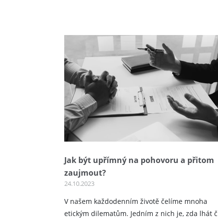
Jak být upřímný na pohovoru a přitom
zaujmout?
24.10.2023
V našem každodenním životě čelíme mnoha
etickým dilematům. Jedním z nich je, zda lhát č