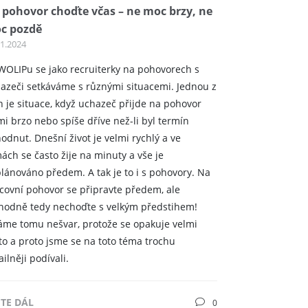
 pohovor choďte včas – ne moc brzy, ne
c pozdě
01.2024
WOLIPu se jako recruiterky na pohovorech s
azeči setkáváme s různými situacemi. Jednou z
h je situace, když uchazeč přijde na pohovor
mi brzo nebo spíše dříve než-li byl termín
odnut. Dnešní život je velmi rychlý a ve
mách se často žije na minuty a vše je
lánováno předem. A tak je to i s pohovory. Na
covní pohovor se připravte předem, ale
hodně tedy nechoďte s velkým předstihem!
áme tomu nešvar, protože se opakuje velmi
to a proto jsme se na toto téma trochu
ailněji podívali.
ĚTE DÁL
0