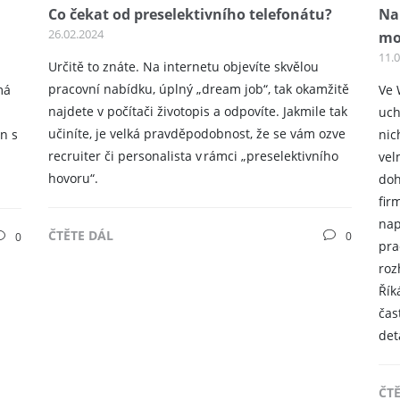
Co čekat od preselektivního telefonátu?
Na
26.02.2024
mo
11.
Určitě to znáte. Na internetu objevíte skvělou
pracovní nabídku, úplný „dream job“, tak okamžitě
má
Ve 
najdete v počítači životopis a odpovíte. Jakmile tak
uch
učiníte, je velká pravděpodobnost, že se vám ozve
n s
nic
recruiter či personalista v rámci „preselektivního
vel
hovoru“.
doh
fir
nap
ČTĚTE DÁL
0
0
pra
roz
Řík
čas
det
ČT