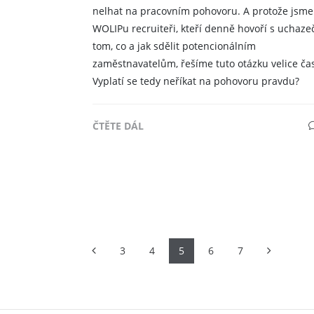
nelhat na pracovním pohovoru. A protože jsme
WOLIPu recruiteři, kteří denně hovoří s uchazeč
tom, co a jak sdělit potencionálním
zaměstnavatelům, řešíme tuto otázku velice čas
Vyplatí se tedy neříkat na pohovoru pravdu?
ČTĚTE DÁL
Previous
Next
3
4
5
6
7