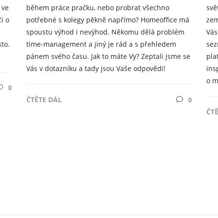
 ve
během práce pračku, nebo probrat všechno
svě
i o
potřebné s kolegy pěkně napřímo? Homeoffice má
zem
spoustu výhod i nevýhod. Někomu dělá problém
Vás
to.
time-management a jiný je rád a s přehledem
sez
pánem svého času. Jak to máte Vy? Zeptali jsme se
pla
Vás v dotazníku a tady jsou Vaše odpovědi!
ins
o m
0
ČTĚTE DÁL
0
ČT