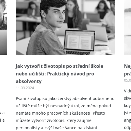
Jak vytvořit životopis po střední škole
Nej
nebo učilišti: Praktický návod pro
pr
05.
absolventy
11.09.2024
V d
skv
Psaní životopisu jako čerstvý absolvent odborného
kdy
učiliště může být nesnadný úkol, zejména pokud
y a
jst
nemáte mnoho pracovních zkušeností. Přesto
í a
ang
můžete vytvořit životopis, který zaujme
odp
personalisty a zvýší vaše šance na získání