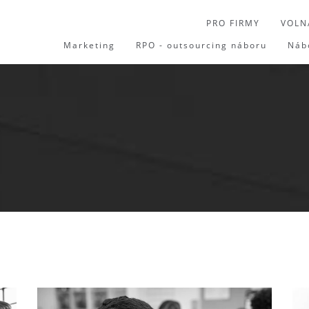
PRO FIRMY
VOLN
Marketing
RPO - outsourcing náboru
Náb