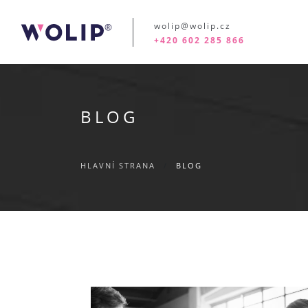
wolip@wolip.cz
+420 602 285 866
BLOG
HLAVNÍ STRANA
/
BLOG