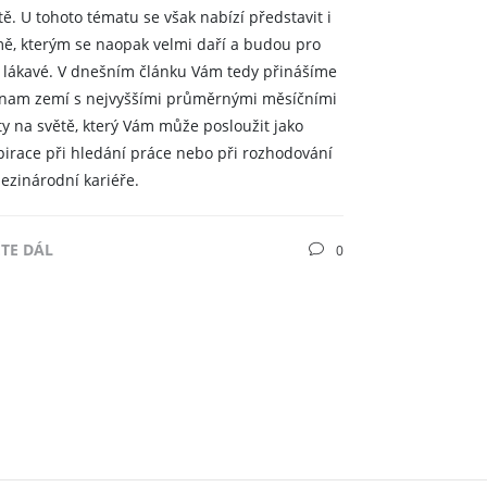
tě. U tohoto tématu se však nabízí představit i
ě, kterým se naopak velmi daří a budou pro
 lákavé. V dnešním článku Vám tedy přinášíme
nam zemí s nejvyššími průměrnými měsíčními
ty na světě, který Vám může posloužit jako
pirace při hledání práce nebo při rozhodování
ezinárodní kariéře.
ĚTE DÁL
0