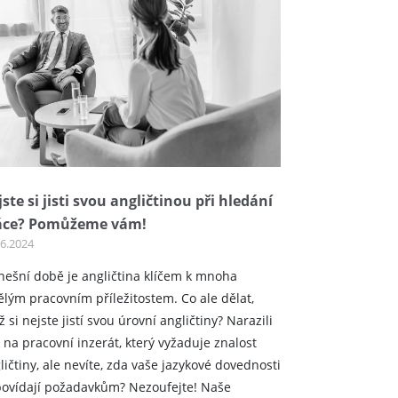
ste si jisti svou angličtinou při hledání
áce? Pomůžeme vám!
06.2024
nešní době je angličtina klíčem k mnoha
ělým pracovním příležitostem. Co ale dělat,
ž si nejste jistí svou úrovní angličtiny? Narazili
e na pracovní inzerát, který vyžaduje znalost
ličtiny, ale nevíte, zda vaše jazykové dovednosti
ovídají požadavkům? Nezoufejte! Naše