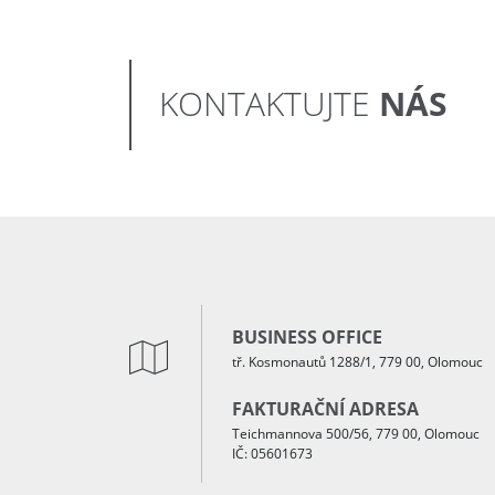
NÁS
KONTAKTUJTE
BUSINESS OFFICE
tř. Kosmonautů 1288/1, 779 00, Olomouc
FAKTURAČNÍ ADRESA
Teichmannova 500/56, 779 00, Olomouc
IČ: 05601673