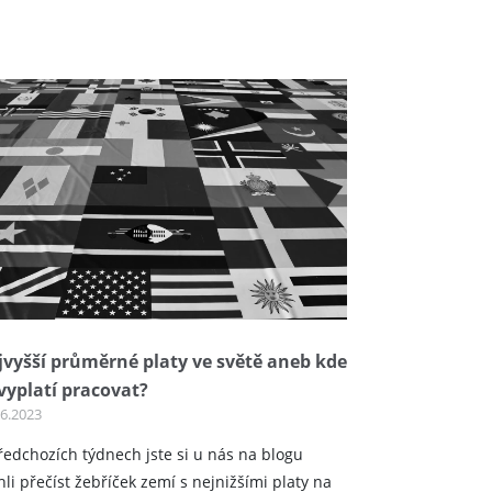
jvyšší průměrné platy ve světě aneb kde
vyplatí pracovat?
06.2023
ředchozích týdnech jste si u nás na blogu
li přečíst žebříček zemí s nejnižšími platy na