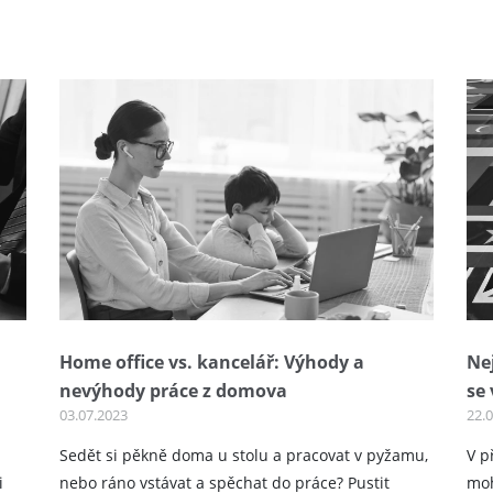
Home office vs. kancelář: Výhody a
Ne
nevýhody práce z domova
se 
03.07.2023
22.
Sedět si pěkně doma u stolu a pracovat v pyžamu,
V p
i
nebo ráno vstávat a spěchat do práce? Pustit
moh