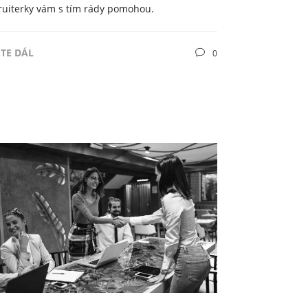
ruiterky vám s tím rády pomohou.
ĚTE DÁL
0